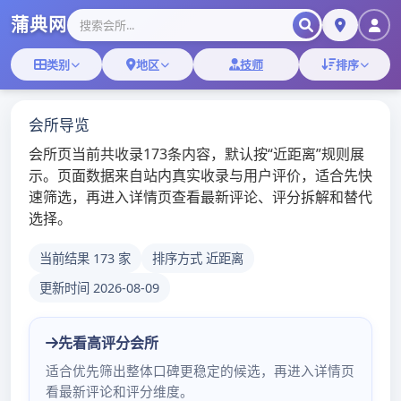
广佛典蒲网-广州
品茶大选工作室
佛山葵花浦典论坛